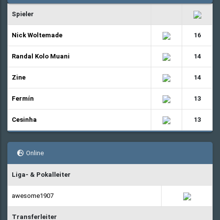
Spieler
Nick Woltemade
16
Randal Kolo Muani
14
Zine
14
Fermín
13
Cesinha
13
Online
Liga- & Pokalleiter
awesome1907
Transferleiter