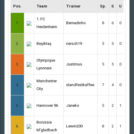
Pos.
Team
Trainer
Sp.
S
U
N
1. FC
1.
Bernadinho
8
6
0
2
Heidenheim
2.
Beşiktaş
nersch19
5
5
0
0
Olympique
3.
Justimus
5
5
0
0
Lyonnais
Manchester
4.
standfestkaffee
7
4
0
3
City
5.
Hannover 96
Janeko
5
2
1
2
Borussia
6.
Lewin200
8
2
1
5
M'gladbach