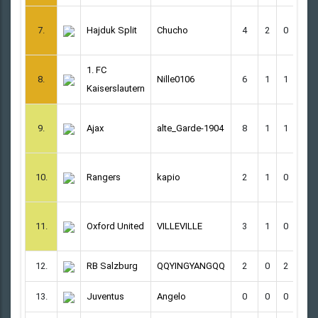
7.
Hajduk Split
Chucho
4
2
0
2
1. FC
8.
Nille0106
6
1
1
4
Kaiserslautern
9.
Ajax
alte_Garde-1904
8
1
1
6
10.
Rangers
kapio
2
1
0
1
11.
Oxford United
VILLEVILLE
3
1
0
2
12.
RB Salzburg
QQYINGYANGQQ
2
0
2
0
13.
Juventus
Angelo
0
0
0
0