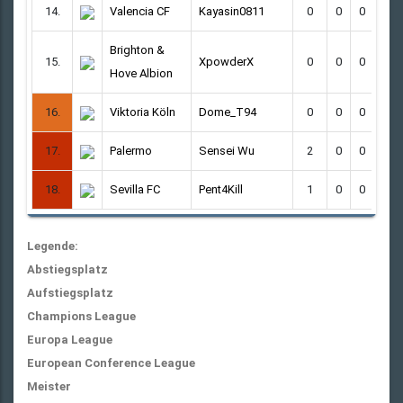
14.
Valencia CF
Kayasin0811
0
0
0
0
Brighton &
15.
XpowderX
0
0
0
0
Hove Albion
16.
Viktoria Köln
Dome_T94
0
0
0
0
17.
Palermo
Sensei Wu
2
0
0
2
18.
Sevilla FC
Pent4Kill
1
0
0
1
Legende:
Abstiegsplatz
Aufstiegsplatz
Champions League
Europa League
European Conference League
Meister