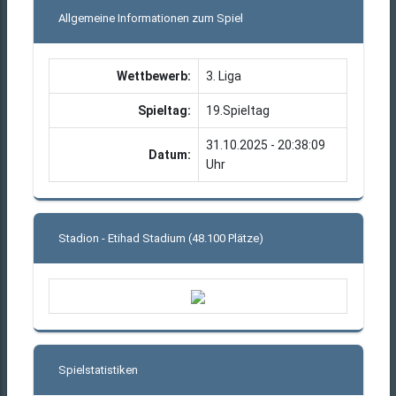
Allgemeine Informationen zum Spiel
Wettbewerb:
3. Liga
Spieltag:
19.Spieltag
31.10.2025 - 20:38:09
Datum:
Uhr
Stadion - Etihad Stadium (48.100 Plätze)
Spielstatistiken