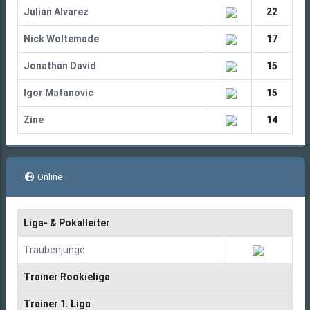
Julián Alvarez
22
Nick Woltemade
17
Jonathan David
15
Igor Matanović
15
Zine
14
Online
Liga- & Pokalleiter
Traubenjunge
Trainer Rookieliga
Trainer 1. Liga